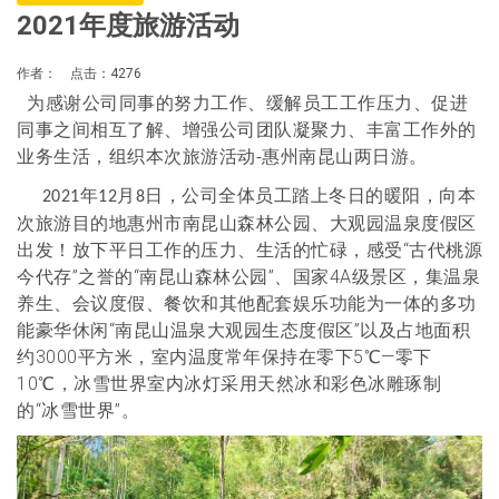
2021年度旅游活动
作者： 点击：4276
为感谢公司同事的努力工作、缓解员工工作压力、促进
同事之间相互了解、增强公司团队凝聚力、丰富工作外的
业务生活，组织本次旅游活动
惠州南昆山两日游。
-
年
月
日，公司全体员工踏上冬日的暖阳，向本
2021
12
8
次旅游目的地惠州市南昆山森林公园、大观园温泉度假区
“
出发！放下平日工作的压力、生活的忙碌，感受
古代桃源
”之誉的“南昆山森林公园”、
4A级景区，集温泉
今代存
国家
养生、会议度假、餐饮和其他配套娱乐功能为一体的多功
能豪华休闲“南昆山温泉大观园生态度假区”以及
占地面积
3000平方米，室内温度常年保持在零下5℃—零下
约
10℃，冰雪世界室内冰灯采用天然冰和彩色冰雕琢制
“冰雪世界”。
的